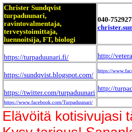
Christer Sundqvist
turpaduunari,
040-752927
ravintovalmentaja,
christer.su
terveystoimittaja,
luennoitsija, FT, biologi
http://veter
https://turpaduunari.fi/
https://www.fac
https://sundqvist.blogspot.com/
http://turpa
https://twitter.com/turpaduunari
https://www.facebook.com/Turpaduunari/
Elävöitä kotisivujasi tä