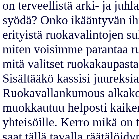
on terveellistä arki- ja juh
syödä? Onko ikääntyvän ih
erityistä ruokavalintojen 
miten voisimme parantaa r
mitä valitset ruokakaupasta
Sisältääkö kassisi juureksia
Ruokavallankumous alkako
muokkautuu helposti kaikenik
yhteisöille. Kerro mikä on 
saat tällä tavalla räätälöid