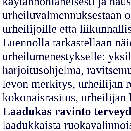
käytännönläheisesti ja hau
urheiluvalmennuksestaan on
urheilijoille että liikunnal
Luennolla tarkastellaan nä
urheilumenestykselle: yksilö
harjoitusohjelma, ravitsem
levon merkitys, urheilijan
kokonaisrasitus, urheilijan
Laadukas ravinto tervey
laadukkaista ruokavalinnoi