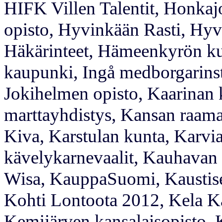
HIFK Villen Talentit, Honkaj
opisto, Hyvinkään Rasti, Hyvi
Häkärinteet, Hämeenkyrön kun
kaupunki, Ingå medborgarinsti
Jokihelmen opisto, Kaarinan 
marttayhdistys, Kansan raama
Kiva, Karstulan kunta, Karvi
kävelykarnevaalit, Kauhavan 
Wisa, KauppaSuomi, Kaustise
Kohti Lontoota 2012, Kela K
Kemijärven kansalaisopisto,