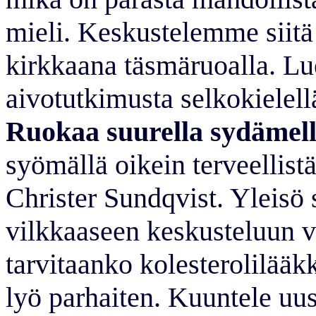
mieli. Keskustelemme siitä
kirkkaana täsmäruoalla. Lue
aivotutkimusta selkokielell
Ruokaa suurella sydämell
syömällä oikein terveellist
Christer Sundqvist. Yleisö s
vilkkaaseen keskusteluun v
tarvitaanko kolesterolilääkk
lyö parhaiten. Kuuntele u