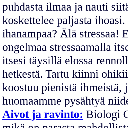
puhdasta ilmaa ja nauti sii
koskettelee paljasta ihoasi
ihanampaa? Älä stressaa! E
ongelmaa stressaamalla itse
itsesi täysillä elossa renno
hetkestä. Tartu kiinni ohiki
koostuu pienistä ihmeistä,
huomaamme pysähtyä niiden 
Aivot ja ravinto:
Biologi C
mikä on parasta mahdollist