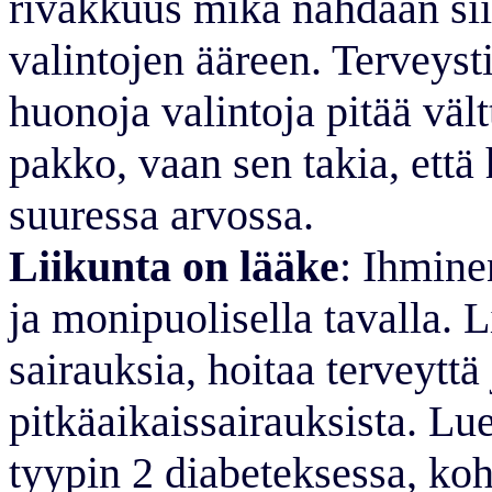
rivakkuus mikä nähdään sii
valintojen ääreen. Terveysti
huonoja valintoja pitää vältt
pakko, vaan sen takia, että 
suuressa arvossa.
Liikunta on lääke
:
Ihminen
ja monipuolisella tavalla. 
sairauksia, hoitaa terveytt
pitkäaikaissairauksista. Lu
tyypin 2 diabeteksessa, ko