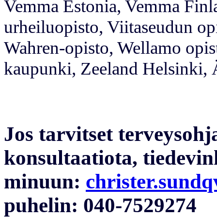
Vemma Estonia, Vemma Finla
urheiluopisto, Viitaseudun opi
Wahren-opisto, Wellamo opis
kaupunki, Zeeland Helsinki,
Jos tarvitset terveysohja
konsultaatiota, tiedevin
minuun:
christer.sundq
puhelin: 040-7529274