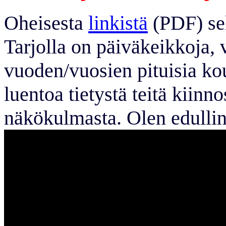
Oheisesta
linkistä
(PDF) sel
Tarjolla on päiväkeikkoja, 
vuoden/vuosien pituisia kou
luentoa tietystä teitä kiinno
näkökulmasta. Olen edulli