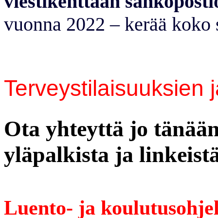
viestikenttään sähköpostio
vuonna 2022 – kerää koko s
Terveystilaisuuksien j
Ota yhteyttä jo tänään
yläpalkista ja linkeistä
Luento- ja koulutusohje