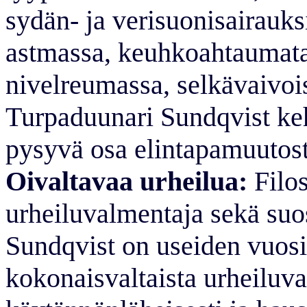
sydän- ja verisuonisairauks
astmassa, keuhkoahtaumatau
nivelreumassa, selkävaivoi
Turpaduunari Sundqvist ke
pysyvä osa elintapamuutost
Oivaltavaa urheilua:
Filos
urheiluvalmentaja sekä suos
Sundqvist on useiden vuosi
kokonaisvaltaista urheiluv