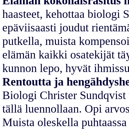
Elämän kokonaisrasitus h
haasteet, kehottaa biologi
epäviisaasti joudut rientäm
putkella, muista kompenso
elämän kaikki osatekijät tä
kunnon lepo, hyvät ihmissuh
Rentoutta ja hengähdyshetk
Biologi Christer Sundqvist
tällä luennollaan. Opi arv
Muista oleskella puhtaassa