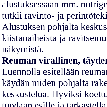
alustuksessaan mm. nutrige
tutkii ravinto- ja perintöte
Alustuksen pohjalta keskus
kiistanaiheista ja ravitsem
näkymistä.
Reuman virallinen, täyden
Luennolla esitellään reuma
käydän niiden pohjalta raken
keskustelua. Hyviksi koett
tuodaan esille ja tarkastell