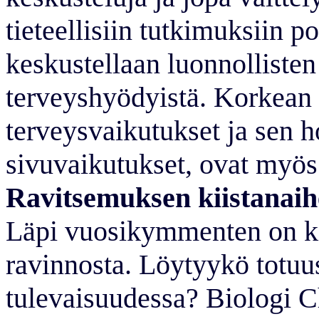
tieteellisiin tutkimuksiin 
keskustellaan luonnollisten
terveyshyödyistä. Korkean k
terveysvaikutukset ja sen h
sivuvaikutukset, ovat myö
Ravitsemuksen kiistanaih
Läpi vuosikymmenten on kii
ravinnosta. Löytyykö totu
tulevaisuudessa? Biologi C