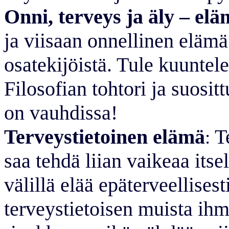
Onni, terveys ja äly – elä
ja viisaan onnellinen elämä
osatekijöistä. Tule kuunte
Filosofian tohtori ja suosit
on vauhdissa!
Terveystietoinen elämä
Te
:
saa tehdä liian vaikeaa itse
välillä elää epäterveellises
terveystietoisen muista ihm