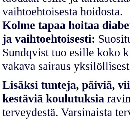
vaihtoehtoisesta hoidosta.
Kolme tapaa hoitaa diabete
ja vaihtoehtoisesti:
Suosit
Sundqvist tuo esille koko ki
vakava sairaus yksilöllisest
Lisäksi tunteja, päiviä, v
kestäviä koulutuksia
ravin
terveydestä. Varsinaista ter