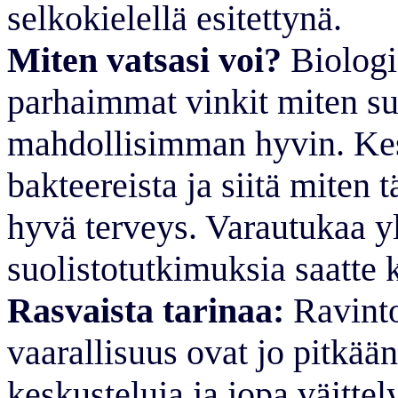
selkokielellä esitettynä.
Miten vatsasi voi?
Biologi
parhaimmat vinkit miten su
mahdollisimman hyvin. Ke
bakteereista ja siitä miten 
hyvä terveys. Varautukaa yl
suolistotutkimuksia saatte k
Rasvaista tarinaa:
Ravintor
vaarallisuus ovat jo pitkää
keskusteluja ja jopa väittel