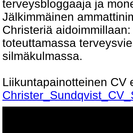
terveysbloggaaja ja monel
Jälkimmäinen ammattinim
Christeriä aidoimmillaan:
toteuttamassa terveysvie
silmäkulmassa.
Liikuntapainotteinen CV el
Christer_Sundqvist_CV_S