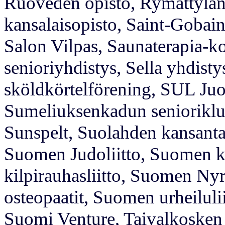
Ruoveden opisto, Rymättylän 
kansalaisopisto, Saint-Gobain
Salon Vilpas, Saunaterapia-k
senioriyhdistys, Sella yhdist
sköldkörtelförening, SUL J
Sumeliuksenkadun senioriklub
Sunspelt, Suolahden kansanta
Suomen Judoliitto, Suomen ka
kilpirauhasliitto, Suomen Nyr
osteopaatit, Suomen urheilul
Suomi Venture, Taivalkosken k