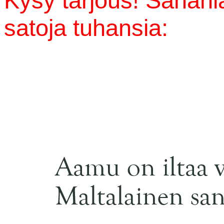
Kysy tarjous! Sananl
satoja tuhansia: